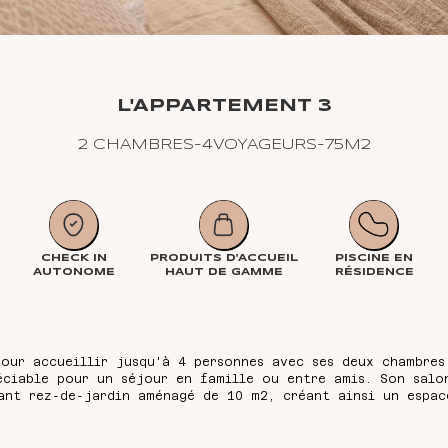
L'APPARTEMENT 3
2 CHAMBRES
-
4
VOYAGEURS
-
75
M2
CHECK IN
PRODUITS D'ACCUEIL
PISCINE EN
AUTONOME
HAUT DE GAMME
RÉSIDENCE
pour accueillir jusqu'à 4 personnes avec ses deux chambres
éciable pour un séjour en famille ou entre amis. Son salo
ant rez-de-jardin aménagé de 10 m2, créant ainsi un espac