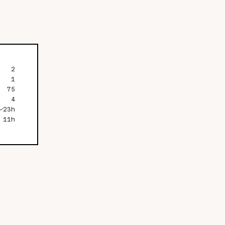
2
1
75
4
23h
11h